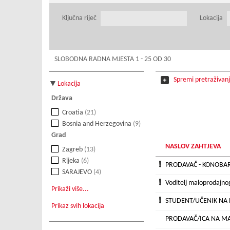
Ključna riječ
Lokacija
SLOBODNA RADNA MJESTA 1 - 25 OD 30
Spremi pretraživan
Lokacija
Država
Croatia
(21)
Bosnia and Herzegovina
(9)
Grad
NASLOV ZAHTJEVA
Zagreb
(13)
Rijeka
(6)
PRODAVAČ - KONOBAR 
SARAJEVO
(4)
Voditelj maloprodajno
Prikaži više...
STUDENT/UČENIK NA B
Prikaz svih lokacija
PRODAVAČ/ICA NA M