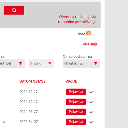
Otvorena radna mjesta
Napredno pretraživanje
RSS:
Više linija
nje
Oglasi dostupni na
DATUM OBJAVE
AKCIJE
2024.12.12
Prijavi se
2024.12.12
Prijavi se
2024.06.27
Prijavi se
nta
2026.08.07
Prijavi se