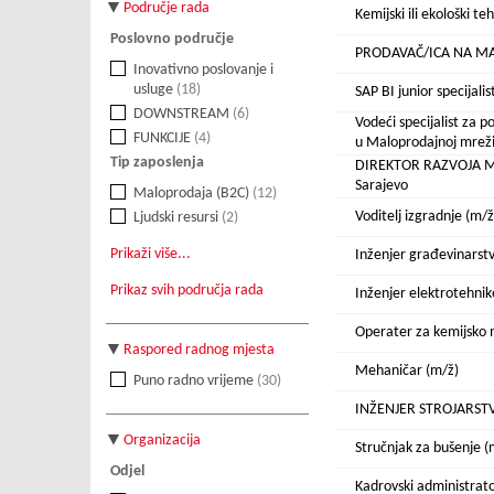
Područje rada
Kemijski ili ekološki t
Poslovno područje
PRODAVAČ/ICA NA MA
Inovativno poslovanje i
usluge
(18)
SAP BI junior specijalis
DOWNSTREAM
(6)
Vodeći specijalist za 
FUNKCIJE
(4)
u Maloprodajnoj mreži
Tip zaposlenja
DIREKTOR RAZVOJA M
Sarajevo
Maloprodaja (B2C)
(12)
Voditelj izgradnje (m/ž
Ljudski resursi
(2)
Prikaži više...
Inženjer građevinarst
Prikaz svih područja rada
Inženjer elektrotehnik
Operater za kemijsko 
Raspored radnog mjesta
Mehaničar (m/ž)
Puno radno vrijeme
(30)
INŽENJER STROJARSTV
Organizacija
Stručnjak za bušenje (
Odjel
Kadrovski administrato