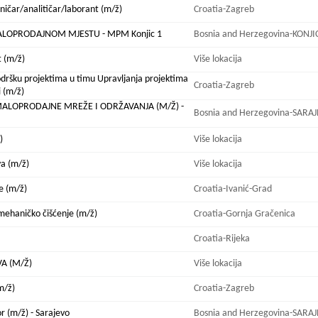
ehničar/analitičar/laborant (m/ž)
Croatia-Zagreb
LOPRODAJNOM MJESTU - MPM Konjic 1
Bosnia and Herzegovina-KONJI
t (m/ž)
Više lokacija
podršku projektima u timu Upravljanja projektima
Croatia-Zagreb
 (m/ž)
ALOPRODAJNE MREŽE I ODRŽAVANJA (M/Ž) -
Bosnia and Herzegovina-SARA
)
Više lokacija
va (m/ž)
Više lokacija
e (m/ž)
Croatia-Ivanić-Grad
mehaničko čišćenje (m/ž)
Croatia-Gornja Gračenica
Croatia-Rijeka
A (M/Ž)
Više lokacija
m/ž)
Croatia-Zagreb
r (m/ž) - Sarajevo
Bosnia and Herzegovina-SARA